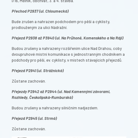
I/16, Mělník, obchvat, 3. a 4. stavba.
Přechod P2937 (ul. Chloumecká)
Bude zrušen a nahrazen podchodem pro pěší a cyklisty,
prodlouženým za ulici Nádražní.
Přejezd P2938 až P3940 (ul. Na Průhoně, Komenského a Na Ráji)
Budou zrušeny a nahrazeny rozšířením ulice Nad Drahou, coby
dvoupruhové místní komunikace s jednostranným chodníkem a
podchody pro pěší, ev. cyklisty, v místech stávajících přejezdů.
Přejezd P2941 (ul. Strážnická)
Zůstane zachován.
Přejezdy P2942 až P2944 (ul. Nad Kamennými závorami,
Rozhledy, Českolipská-Rumburská)
Budou zrušeny a nahrazeny silničním nadjezdem.
Přejezd P2945 (ul. Strmá)
Zůstane zachován.