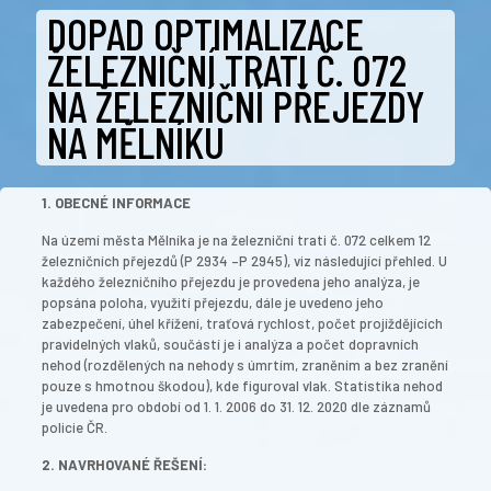
DOPAD OPTIMALIZACE
ŽELEZNIČNÍ TRATI Č. 072
NA ŽELEZNÍČNÍ PŘEJEZDY
NA MĚLNÍKU
1. OBECNÉ INFORMACE
Na území města Mělníka je na železniční trati č. 072 celkem 12
železničních přejezdů (P 2934 –P 2945), viz následující přehled. U
každého železničního přejezdu je provedena jeho analýza, je
popsána poloha, využití přejezdu, dále je uvedeno jeho
zabezpečení, úhel křížení, traťová rychlost, počet projíždějících
pravidelných vlaků, součástí je i analýza a počet dopravních
nehod (rozdělených na nehody s úmrtím, zraněním a bez zranění
pouze s hmotnou škodou), kde figuroval vlak. Statistika nehod
je uvedena pro období od 1. 1. 2006 do 31. 12. 2020 dle záznamů
policie ČR.
2. NAVRHOVANÉ ŘEŠENÍ: