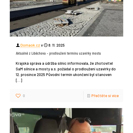
Domaok.cz
v
8. 11. 2025
Aktuálně z Liběchova – prodloužení termínu uzavírky mostu
Krajská správa a údržba silnic informovala, že zhotovitel
SaM silnice a mosty a.s. požádal o prodloužení uzavírky do
12. prosince 2025 Původní termín ukončení byl stanoven
[…]
0
Přečtěte si více