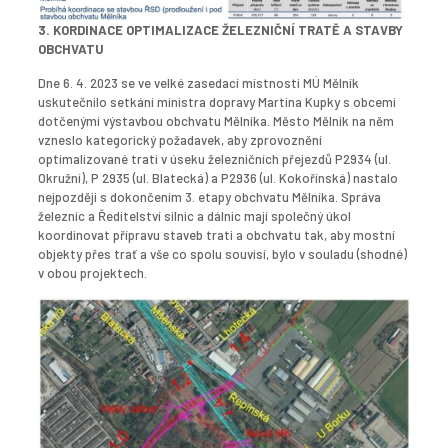
3. KORDINACE OPTIMALIZACE ŽELEZNIČNÍ TRATĚ A STAVBY
OBCHVATU
Dne 6. 4. 2023 se ve velké zasedací místnosti MÚ Mělník
uskutečnilo setkání ministra dopravy Martina Kupky s obcemi
dotčenými výstavbou obchvatu Mělníka. Město Mělník na něm
vzneslo kategorický požadavek, aby zprovoznění
optimalizované trati v úseku železničních přejezdů P2934 (ul.
Okružní), P 2935 (ul. Blatecká) a P2936 (ul. Kokořínská) nastalo
nejpozději s dokončením 3. etapy obchvatu Mělníka. Správa
železnic a Ředitelství silnic a dálnic mají společný úkol
koordinovat přípravu staveb trati a obchvatu tak, aby mostní
objekty přes trať a vše co spolu souvisí, bylo v souladu (shodné)
v obou projektech.