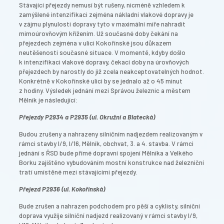
Stávající přejezdy nemusí být rušeny, nicméně vzhledem k
zamýšlené intenzifikaci zejména nákladní vlakové dopravy je
v zájmu plynulosti dopravy tyto v maximální míře nahradit
mimoúrovňovým křížením. Už současné doby čekání na
přejezdech zejména v ulici Kokořínské jsou důkazem
neutěšenosti současné situace. V momentě, kdyby došlo
k intenzifikaci vlakové dopravy, čekací doby na úrovňových
přejezdech by narostly do již zcela neakceptovatelných hodnot.
Konkrétně v Kokořínské ulici by se jednalo až o 45 minut
z hodiny. Výsledek jednání mezi Správou železnic a městem
Mělník je následující:
Přejezdy P2934 a P2935 (ul. Okružní a Blatecká)
Budou zrušeny a nahrazeny silničním nadjezdem realizovaným v
rámci stavby I/9, I/16, Mělník, obchvat, 3. a 4. stavba. V rámci
jednání s ŘSD bude přímé dopravní spojení Mělníka a Velkého
Borku zajištěno vybudováním mostní konstrukce nad železniční
tratí umístěné mezi stávajícími přejezdy.
Přejezd P2936 (ul. Kokořínská)
Bude zrušen a nahrazen podchodem pro pěší a cyklisty, silniční
doprava využije silniční nadjezd realizovaný v rámci stavby I/9,