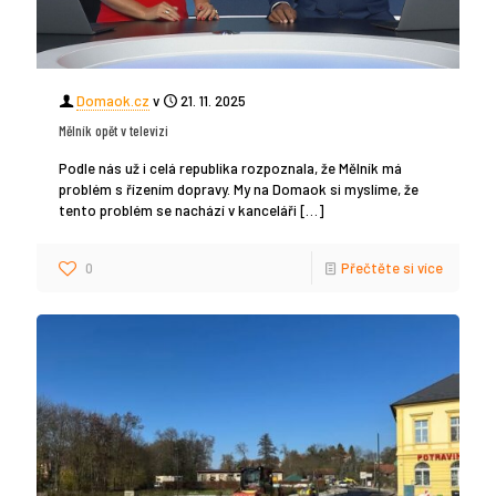
Domaok.cz
v
21. 11. 2025
Mělník opět v televizi
Podle nás už i celá republika rozpoznala, že Mělník má
problém s řízením dopravy. My na Domaok si myslíme, že
tento problém se nachází v kanceláři
[…]
0
Přečtěte si více