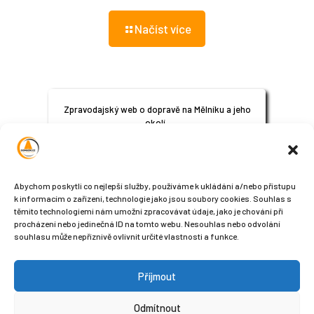
Načíst více
Zpravodajský web o dopravě na Mělníku a jeho
okolí.
© 2024
All Rights Reserved
Abychom poskytli co nejlepší služby, používáme k ukládání a/nebo přístupu
k informacím o zařízení, technologie jako jsou soubory cookies. Souhlas s
těmito technologiemi nám umožní zpracovávat údaje, jako je chování při
procházení nebo jedinečná ID na tomto webu. Nesouhlas nebo odvolání
souhlasu může nepříznivě ovlivnit určité vlastnosti a funkce.
Příjmout
Sledujte nás na sociálních sítích
Odmítnout