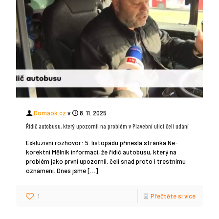
Domaok.cz
v
8. 11. 2025
Řidič autobusu, který upozornil na problém v Plavební ulici čelí udání
Exkluzivní rozhovor: 5. listopadu přinesla stránka Ne-
korektní Mělník informaci, že řidič autobusu, který na
problém jako první upozornil, čelí snad proto i trestnímu
oznámení. Dnes jsme
[…]
1
Přečtěte si více