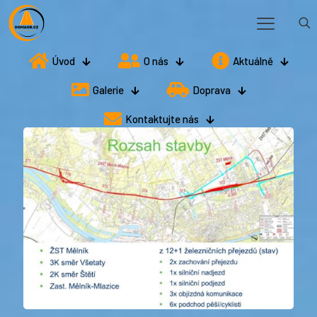
Úvod
O nás
Aktuálně
Galerie
Doprava
Kontaktujte nás