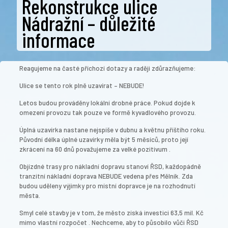
Rekonstrukce ulice
Nádražní – důležité
informace
Reagujeme na časté příchozí dotazy a raději zdůrazňujeme:
Ulice se tento rok plně uzavírat – NEBUDE!
Letos budou prováděny lokální drobné práce. Pokud dojde k
omezení provozu tak pouze ve formě kyvadlového provozu.
Úplná uzavírka nastane nejspíše v dubnu a květnu příštího roku.
Původní délka úplné uzavírky měla být 5 měsíců, proto její
zkrácení na 60 dnů považujeme za velké pozitivum .
Objízdné trasy pro nákladní dopravu stanoví ŘSD, každopádně
tranzitní nákladní doprava NEBUDE vedena přes Mělník. Zda
budou uděleny výjimky pro místní dopravce je na rozhodnutí
města.
Smyl celé stavby je v tom, že město získá investici 63,5 mil. Kč
mimo vlastní rozpočet .️ Nechceme, aby to působilo vůči ŘSD