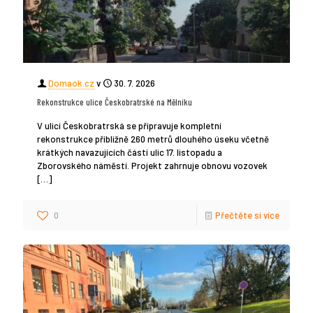
Domaok.cz
v
30. 7. 2026
Rekonstrukce ulice Českobratrské na Mělníku
V ulici Českobratrská se připravuje kompletní
rekonstrukce přibližně 260 metrů dlouhého úseku včetně
krátkých navazujících částí ulic 17. listopadu a
Zborovského náměstí. Projekt zahrnuje obnovu vozovek
[…]
0
Přečtěte si více