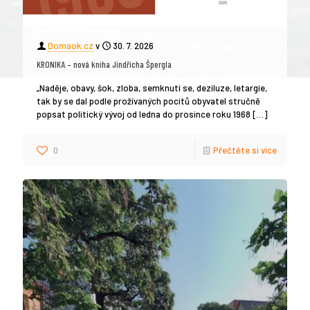
Domaok.cz
v
30. 7. 2026
KRONIKA – nová kniha Jindřicha Špergla
„Naděje, obavy, šok, zloba, semknutí se, deziluze, letargie,
tak by se dal podle prožívaných pocitů obyvatel stručně
popsat politický vývoj od ledna do prosince roku 1968
[…]
0
Přečtěte si více