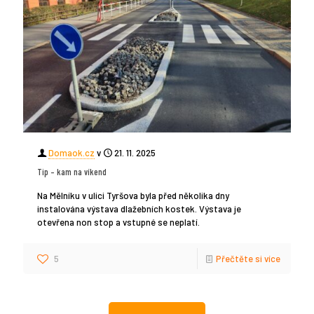
Domaok.cz
v
21. 11. 2025
Tip – kam na víkend
Na Mělníku v ulici Tyršova byla před několika dny
instalována výstava dlažebních kostek. Výstava je
otevřena non stop a vstupné se neplatí.
5
Přečtěte si více