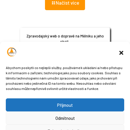
Načíst více
Zpravodajský web o dopravě na Mělníku a jeho
okolí.
© 2024
All Rights Reserved
Abychom poskytli co nejlepší služby, používáme k ukládání a/nebo přístupu
k informacím o zařízení, technologie jako jsou soubory cookies. Souhlas s
těmito technologiemi nám umožní zpracovávat údaje, jako je chování při
procházení nebo jedinečná ID na tomto webu. Nesouhlas nebo odvolání
souhlasu může nepříznivě ovlivnit určité vlastnosti a funkce.
Příjmout
Sledujte nás na sociálních sítích
Odmítnout