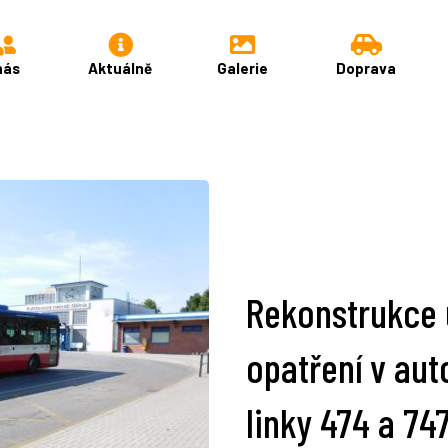
nás
Aktuálně
Galerie
Doprava
Rekonstrukce 
opatření v au
linky 474 a 74