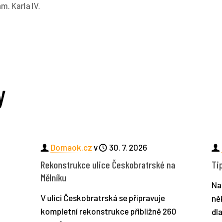
m. Karla IV.
y
Domaok.cz
v
30. 7. 2026
Rekonstrukce ulice Českobratrské na
Ti
Mělníku
Na
í
V ulici Českobratrská se připravuje
ně
kompletní rekonstrukce přibližně 260
dl