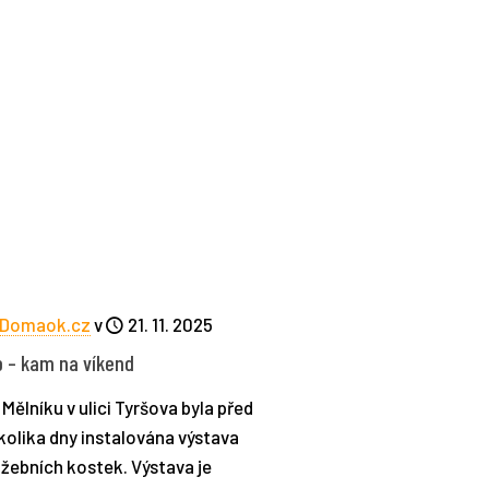
Domaok.cz
v
21. 11. 2025
p – kam na víkend
 Mělníku v ulici Tyršova byla před
kolika dny instalována výstava
ažebních kostek. Výstava je