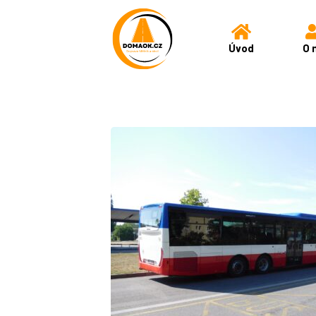
Úvod
O 