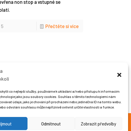
evřena non stop a vstupné se
latí.
5
Přečtěte si více
ytli co nejlepší služby, používáme k ukládání a/nebo přístupu k informacím
technologie jako jsou soubory cookies. Souhlas s těmito technologiemi nám
edujte nás na sociálních sítích
ovávat údaje, jako je chování při procházení nebo jedinečná ID na tomto webu.
bo odvolání souhlasu může nepříznivě ovlivnit určité vlastnosti a funkce.
íjmout
Odmítnout
Zobrazit předvolby