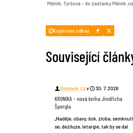
Mělník, Tyršova – do zastávky Mělník ,ná
Kopírovat odkaz
Související článk
Domaok.cz
v
30. 7. 2026
KRONIKA – nová kniha Jindřicha
Špergla
„Naděje, obavy, šok, zloba, semknut
se, deziluze, letargie, tak by se dal