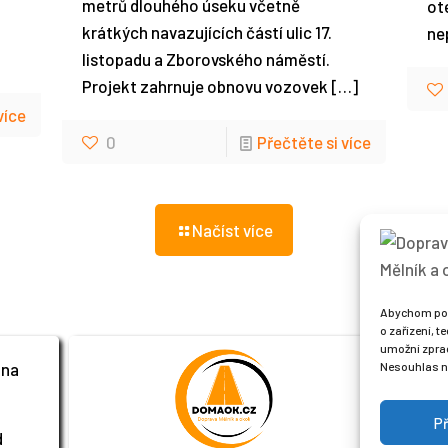
metrů dlouhého úseku včetně
ot
krátkých navazujících částí ulic 17.
nep
listopadu a Zborovského náměstí.
Projekt zahrnuje obnovu vozovek
[…]
více
0
Přečtěte si více
Načíst více
Abychom posk
o zařízení, 
Sl
umožní zprac
 na
Nesouhlas ne
Př
d