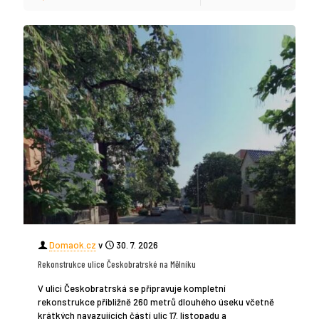
Domaok.cz
v
30. 7. 2026
Rekonstrukce ulice Českobratrské na Mělníku
V ulici Českobratrská se připravuje kompletní
rekonstrukce přibližně 260 metrů dlouhého úseku včetně
krátkých navazujících částí ulic 17. listopadu a