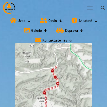
Úvod
O nás
Aktuálně
Galerie
Doprava
Kontaktujte nás