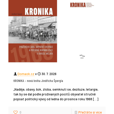
Domaok.cz
v
30. 7. 2026
KRONIKA – nová kniha Jindřicha Špergla
„Naděje, obavy, šok, zloba, semknutí se, deziluze, letargie,
tak by se dal podle prožívaných pocitů obyvatel stručně
popsat politický vývoj od ledna do prosince roku 1968
[…]
0
Přečtěte si více