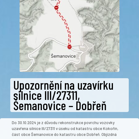
Upozornění na uzavírku
silnice III/27311,
Šemanovice – Dobřeň
Do 30.10.2024 je z důvodu rekonstrukce povrchu vozovky
uzavřena silnice III/27311 v úseku od katastru obce Kokořín,
část obce Šemanovice do katastru obce Dobřeň. Objízdná