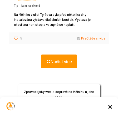
Tip – kam na víkend
Na Mělníku v ulici Tyršova byla před několika dny
instalována výstava dlažebních kostek. Výstava je
otevřena non stop a vstupné se neplatí.
5
Přečtěte si více
Načíst více
Zpravodajský web o dopravě na Mělníku a jeho
okolí.
© 2024
All Rights Reserved