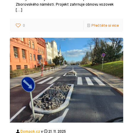
Zborovského náměstí. Projekt zahrnuje obnovu vozovek
[…]
0
Přečtěte si více
Domaok.cz
v
21. 11. 2025