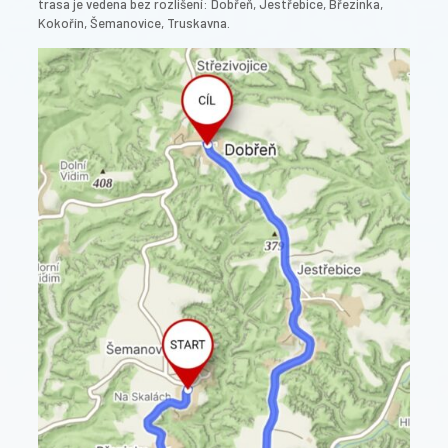
trasa je vedena bez rozlišení: Dobřeň, Jestřebice, Březinka,
Kokořín, Šemanovice, Truskavna.