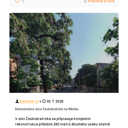
0
Přečtěte si více
Domaok.cz
v
30. 7. 2026
Rekonstrukce ulice Českobratrské na Mělníku
V ulici Českobratrská se připravuje kompletní
rekonstrukce přibližně 260 metrů dlouhého úseku včetně