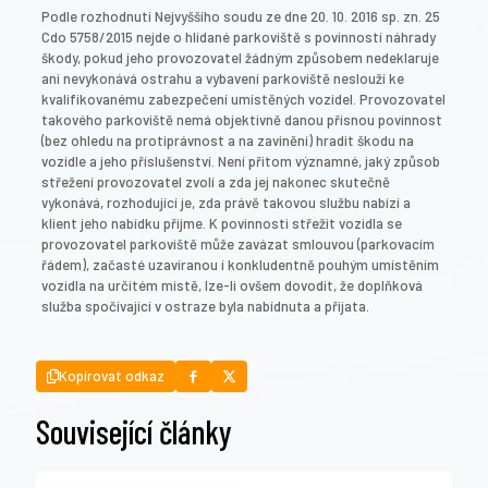
Podle rozhodnutí Nejvyššího soudu ze dne 20. 10. 2016 sp. zn. 25
Cdo 5758/2015 nejde o hlídané parkoviště s povinností náhrady
škody, pokud jeho provozovatel žádným způsobem nedeklaruje
ani nevykonává ostrahu a vybavení parkoviště neslouží ke
kvalifikovanému zabezpečení umístěných vozidel. Provozovatel
takového parkoviště nemá objektivně danou přísnou povinnost
(bez ohledu na protiprávnost a na zavinění) hradit škodu na
vozidle a jeho příslušenství. Není přitom významné, jaký způsob
střežení provozovatel zvolí a zda jej nakonec skutečně
vykonává, rozhodující je, zda právě takovou službu nabízí a
klient jeho nabídku přijme. K povinnosti střežit vozidla se
provozovatel parkoviště může zavázat smlouvou (parkovacím
řádem), začasté uzavíranou i konkludentně pouhým umístěním
vozidla na určitém místě, lze-li ovšem dovodit, že doplňková
služba spočívající v ostraze byla nabídnuta a přijata.
Kopírovat odkaz
Související články