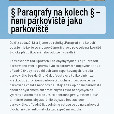
§ Paragrafy na kolech § –
není parkoviště jako
parkoviště
Další z dotazů, který jsme do rubriky „Paragrafy na kolech“
obdrželi, je jak je to s odpovědností provozovatele parkoviště
typicky při poškození nebo odcizení vozidla?
Tady bychom rádi upozornili na chybný výklad, že již úhradou
parkovného vzniká provozovateli parkoviště odpovědnost za
případné škody na vozidlech tam zaparkovaných. Úhrada
parkovného bez dalšího však představuje toliko plnění za
krátkodobý
pronájem parkovací plochy a provozovatel za
parkovaná vozidla neodpovídá. Stejně tak oplocení parkoviště
spolu se systémem automatických závor napojených na
výběrný systém má sice určité ochranné prvky, ovšem slouží
primárně tomu, aby zabránilo odjezdu bez zaplacení
parkovného, případně libovolnému vstupu osob na parkovací
plochu, nikoliv automaticky zabezpečení vozidla.