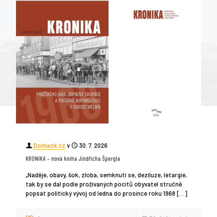
Domaok.cz
v
30. 7. 2026
KRONIKA – nová kniha Jindřicha Špergla
„Naděje, obavy, šok, zloba, semknutí se, deziluze, letargie,
tak by se dal podle prožívaných pocitů obyvatel stručně
popsat politický vývoj od ledna do prosince roku 1968
[…]