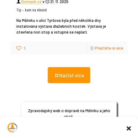
Domaok.cz
v
21. 11. 2025
Tip – kam na víkend
Na Mělníku v ulici Tyršova byla před několika dny
instalována výstava dlažebních kostek. Výstava je
otevřena non stop a vstupné se neplatí.
5
Přečtěte si více
Načíst více
Zpravodajský web o dopravě na Mělníku a jeho
okolí.
© 2024
All Rights Reserved