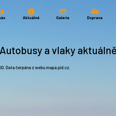
nás
Aktuálně
Galerie
Doprava
Autobusy a vlaky aktuáln
PID. Data čerpána z webu
mapa.pid.cz
.