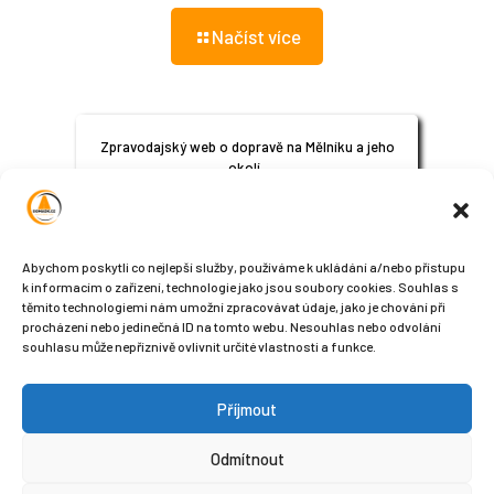
Načíst více
Zpravodajský web o dopravě na Mělníku a jeho
okolí.
© 2024
All Rights Reserved
Abychom poskytli co nejlepší služby, používáme k ukládání a/nebo přístupu
k informacím o zařízení, technologie jako jsou soubory cookies. Souhlas s
těmito technologiemi nám umožní zpracovávat údaje, jako je chování při
procházení nebo jedinečná ID na tomto webu. Nesouhlas nebo odvolání
souhlasu může nepříznivě ovlivnit určité vlastnosti a funkce.
Příjmout
Sledujte nás na sociálních sítích
Odmítnout