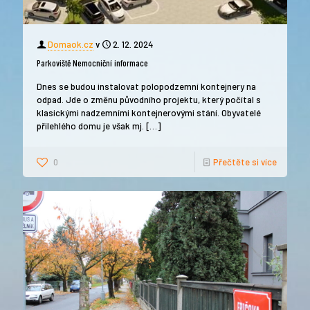
Domaok.cz
v
2. 12. 2024
Parkoviště Nemocniční informace
Dnes se budou instalovat polopodzemní kontejnery na
odpad. Jde o změnu původního projektu, který počítal s
klasickými nadzemními kontejnerovými stání. Obyvatelé
přilehlého domu je však mj.
[…]
0
Přečtěte si více