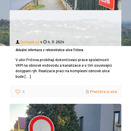
Domaok.cz
v
4. 11. 2024
Aktuální informace z rekonstrukce ulice Fričova
V ulici Fričova probíhají dokončovací práce společnosti
VKM na obnově vodovodu a kanalizace a s tím související
dosypání rýh. Realizace prací na komplexní obnově ulice
bude
[…]
0
Přečtěte si více