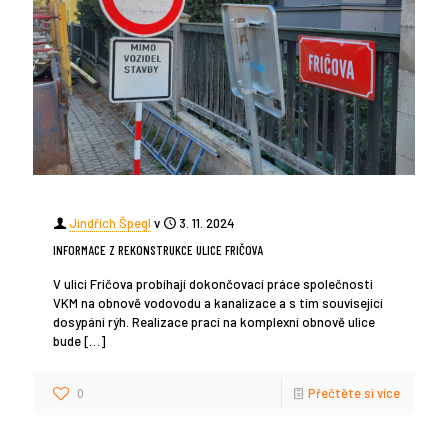
Jindřich Špegl
v
3. 11. 2024
INFORMACE Z REKONSTRUKCE ULICE FRIČOVA
V ulici Fričova probíhají dokončovací práce společnosti
VKM na obnově vodovodu a kanalizace a s tím související
dosypání rýh. Realizace prací na komplexní obnově ulice
bude
[…]
0
Přečtěte si více