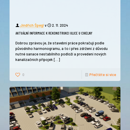
Jindřich Špegl
v
2. 11. 2024
AKTUÁLNÍ INFORMACE K REKONSTRUKCI ULICE U CIHELNY
Dobrou zprávou je, že stavební práce pokračují podle
původního harmonogramu, a to i přes zdržení z důvodu
nutné sanace nestabilního podloží a provedení nových
kanalizačních přípojek
[…]
0
Přečtěte si více