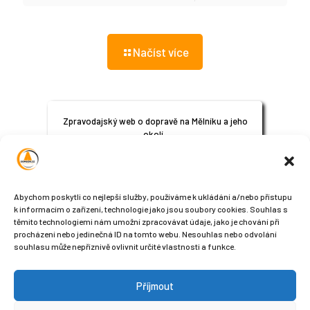
Načíst více
Zpravodajský web o dopravě na Mělníku a jeho
okolí.
© 2024
All Rights Reserved
Abychom poskytli co nejlepší služby, používáme k ukládání a/nebo přístupu
k informacím o zařízení, technologie jako jsou soubory cookies. Souhlas s
těmito technologiemi nám umožní zpracovávat údaje, jako je chování při
procházení nebo jedinečná ID na tomto webu. Nesouhlas nebo odvolání
souhlasu může nepříznivě ovlivnit určité vlastnosti a funkce.
Příjmout
Sledujte nás na sociálních sítích