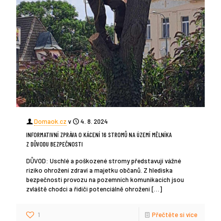
Domaok.cz
v
4. 8. 2024
INFORMATIVNÍ ZPRÁVA O KÁCENÍ 16 STROMŮ NA ÚZEMÍ MĚLNÍKA
Z DŮVODU BEZPEČNOSTI
DŮVOD: Uschlé a poškozené stromy představují vážné
riziko ohrožení zdraví a majetku občanů. Z hlediska
bezpečnosti provozu na pozemních komunikacích jsou
zvláště chodci a řidiči potenciálně ohroženi
[…]
1
Přečtěte si více