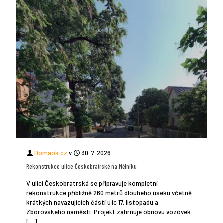
Domaok.cz
v
30. 7. 2026
Rekonstrukce ulice Českobratrské na Mělníku
V ulici Českobratrská se připravuje kompletní
rekonstrukce přibližně 260 metrů dlouhého úseku včetně
krátkých navazujících částí ulic 17. listopadu a
Zborovského náměstí. Projekt zahrnuje obnovu vozovek
[…]