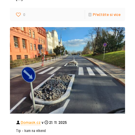
0
Přečtěte si více
Domaok.cz
v
21. 11. 2025
Tip – kam na víkend