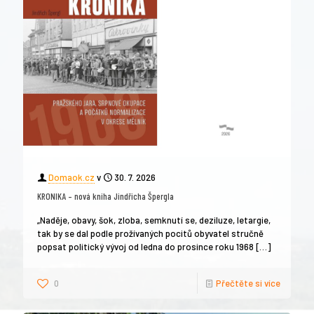
Domaok.cz
v
30. 7. 2026
KRONIKA – nová kniha Jindřicha Špergla
„Naděje, obavy, šok, zloba, semknutí se, deziluze, letargie,
tak by se dal podle prožívaných pocitů obyvatel stručně
popsat politický vývoj od ledna do prosince roku 1968
[…]
0
Přečtěte si více