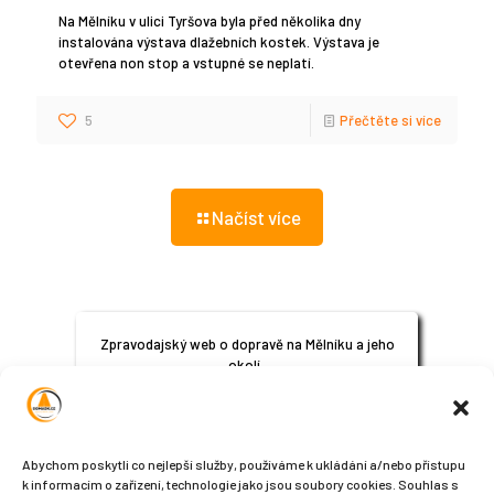
Na Mělníku v ulici Tyršova byla před několika dny
instalována výstava dlažebních kostek. Výstava je
otevřena non stop a vstupné se neplatí.
5
Přečtěte si více
Načíst více
Zpravodajský web o dopravě na Mělníku a jeho
okolí.
© 2024
All Rights Reserved
Abychom poskytli co nejlepší služby, používáme k ukládání a/nebo přístupu
k informacím o zařízení, technologie jako jsou soubory cookies. Souhlas s