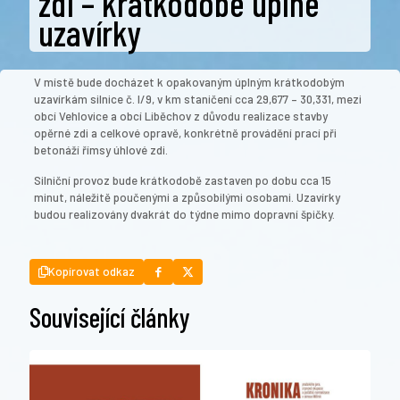
zdi – krátkodobé úplné
uzavírky
V místě bude docházet k opakovaným úplným krátkodobým
uzavírkám silnice č. I/9, v km staničení cca 29,677 – 30,331, mezi
obcí Vehlovice a obcí Liběchov z důvodu realizace stavby
opěrné zdi a celkové opravě, konkrétně provádění prací při
betonáží římsy úhlové zdi.
Silniční provoz bude krátkodobě zastaven po dobu cca 15
minut, náležitě poučenými a způsobilými osobami. Uzavírky
budou realizovány dvakrát do týdne mimo dopravní špičky.
Kopírovat odkaz
Související články