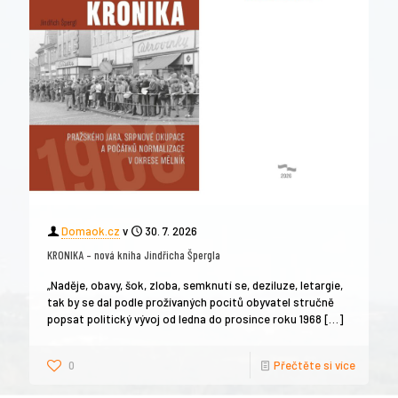
Domaok.cz
v
30. 7. 2026
KRONIKA – nová kniha Jindřicha Špergla
„Naděje, obavy, šok, zloba, semknutí se, deziluze, letargie,
tak by se dal podle prožívaných pocitů obyvatel stručně
popsat politický vývoj od ledna do prosince roku 1968
[…]
0
Přečtěte si více