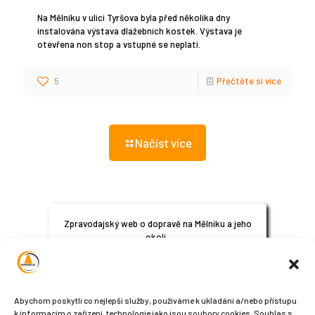
Na Mělníku v ulici Tyršova byla před několika dny
instalována výstava dlažebních kostek. Výstava je
otevřena non stop a vstupné se neplatí.
5
Přečtěte si více
Načíst více
Zpravodajský web o dopravě na Mělníku a jeho
okolí.
© 2024
All Rights Reserved
Abychom poskytli co nejlepší služby, používáme k ukládání a/nebo přístupu
k informacím o zařízení, technologie jako jsou soubory cookies. Souhlas s