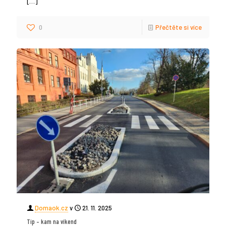
[…]
0
Přečtěte si více
Domaok.cz
v
21. 11. 2025
Tip – kam na víkend