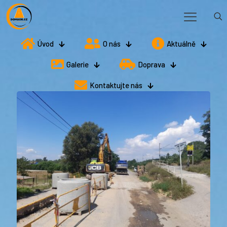
Úvod
O nás
Aktuálně
Galerie
Doprava
Kontaktujte nás