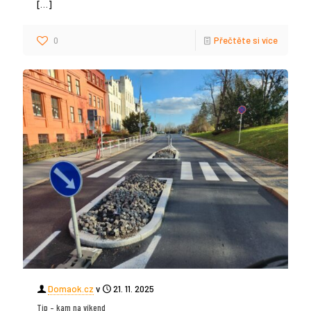
[…]
0
Přečtěte si více
Domaok.cz
v
21. 11. 2025
Tip – kam na víkend