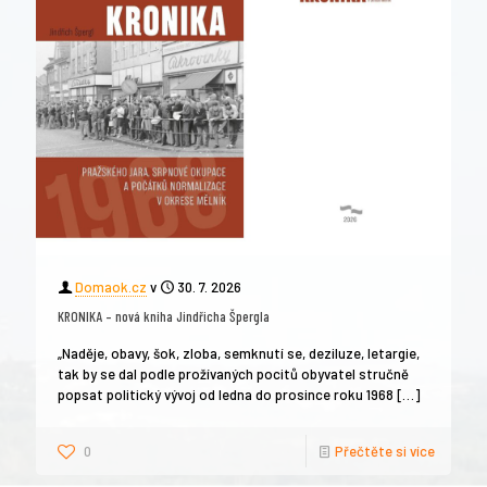
Domaok.cz
v
30. 7. 2026
KRONIKA – nová kniha Jindřicha Špergla
„Naděje, obavy, šok, zloba, semknutí se, deziluze, letargie,
tak by se dal podle prožívaných pocitů obyvatel stručně
popsat politický vývoj od ledna do prosince roku 1968
[…]
0
Přečtěte si více