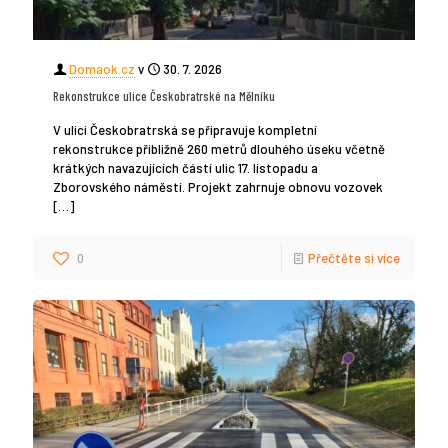
Domaok.cz
v
30. 7. 2026
Rekonstrukce ulice Českobratrské na Mělníku
V ulici Českobratrská se připravuje kompletní
rekonstrukce přibližně 260 metrů dlouhého úseku včetně
krátkých navazujících částí ulic 17. listopadu a
Zborovského náměstí. Projekt zahrnuje obnovu vozovek
[…]
0
Přečtěte si více