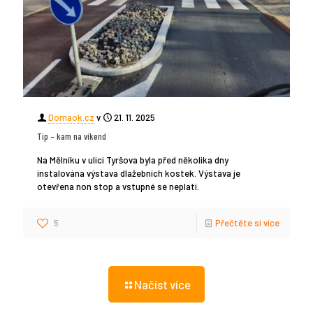
Domaok.cz
v
21. 11. 2025
Tip – kam na víkend
Na Mělníku v ulici Tyršova byla před několika dny
instalována výstava dlažebních kostek. Výstava je
otevřena non stop a vstupné se neplatí.
5
Přečtěte si více
Načíst více