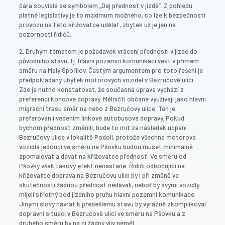
čára souvislá se symbolem „Dej přednost v jízdě“. Z pohledu
platné legislativy je to maximum možného, co lze k bezpečnosti
provozu na této křižovatce udělat, zbytek už je jen na
pozornosti řidičů.
2. Druhým tématem je požadavek vrácení přednosti v jízdě do
původního stavu, tj. hlavní pozemní komunikaci vést v přímém
směru na Malý Spořilov. Častým argumentem pro toto řešení je
předpokládaný úbytek motorových vozidel v Bezručově ulici.
Zde je nutno konstatovat, že současná úprava vychází z
preferencí koncové dopravy. Mělničtí občané využívají jako hlavní
migrační trasu směr na nebo z Bezručovy ulice. Ten je
preferován i vedením linkové autobusové dopravy. Pokud
bychom přednost změnili, bude to mít za následek ucpání
Bezručovy ulice v lokalitě Podolí, protože všechna motorová
vozidla jedoucí ve směru na Pšovku budou muset minimálně
zpomalovat a dávat na křižovatce přednost. Ve směru od
Pšovky však takový efekt nenastane. Řidiči odbočující na
křižovatce doprava na Bezručovu ulici by i při změně ve
skutečnosti žádnou přednost nedávali, neboť by svými vozidly
míjeli střetný bod jízdního pruhu hlavní pozemní komunikace.
Jinými slovy návrat k předešlému stavu by výrazně zkomplikoval
dopravní situaci v Bezručově ulici ve směru na Pšovku a z
druhého směru by na ní žádný vliv neměl.