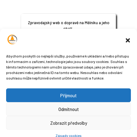
Zpravodajský web o dopravě na Mělníku a jeho
okolí.
© 2024
All Rights Reserved
Abychom poskytli co nejlepší služby, používáme k ukládání a/nebo přístupu
k informacím o zařízení, technologie jako jsou soubory cookies. Souhlas s
těmito technologiemi nám umožní zpracovávat údaje, jako je chování při
procházení nebo jedinečná ID na tomto webu. Nesouhlas nebo odvolání
souhlasu může nepříznivě ovlivnit určité vlastnosti a funkce.
Příjmout
Sledujte nás na sociálních sítích
Odmítnout
Zobrazit předvolby
Zásady cookies