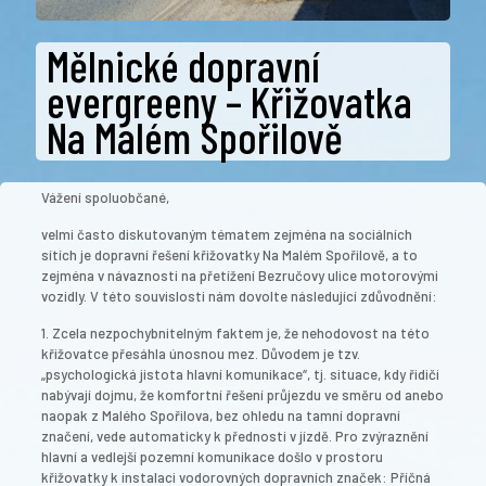
Mělnické dopravní
evergreeny – Křižovatka
Na Malém Spořilově
Vážení spoluobčané,
velmi často diskutovaným tématem zejména na sociálních
sítích je dopravní řešení křižovatky Na Malém Spořilově, a to
zejména v návaznosti na přetížení Bezručovy ulice motorovými
vozidly. V této souvislosti nám dovolte následující zdůvodnění:
1.
Zcela nezpochybnitelným faktem je, že nehodovost na této
křižovatce přesáhla únosnou mez. Důvodem je tzv.
„psychologická jistota hlavní komunikace“, tj. situace, kdy řidiči
nabývají dojmu, že komfortní řešení průjezdu ve směru od anebo
naopak z Malého Spořilova, bez ohledu na tamní dopravní
značení, vede automaticky k přednosti v jízdě. Pro zvýraznění
hlavní a vedlejší pozemní komunikace došlo v prostoru
křižovatky k instalaci vodorovných dopravních značek: Příčná