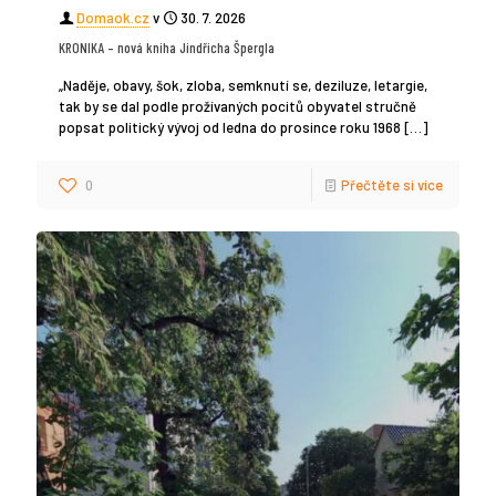
Domaok.cz
v
30. 7. 2026
KRONIKA – nová kniha Jindřicha Špergla
„Naděje, obavy, šok, zloba, semknutí se, deziluze, letargie,
tak by se dal podle prožívaných pocitů obyvatel stručně
popsat politický vývoj od ledna do prosince roku 1968
[…]
0
Přečtěte si více