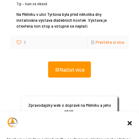
Tip – kam na víkend
Na Mělníku v ulici Tyršova byla před několika dny
instalována výstava dlažebních kostek. Výstava je
otevřena non stop a vstupné se neplatí.
5
Přečtěte si více
Načíst více
Zpravodajský web o dopravě na Mělníku a jeho
okolí.
© 2024
All Rights Reserved