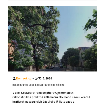
Domaok.cz
v
30. 7. 2026
Rekonstrukce ulice Českobratrské na Mělníku
V ulici Českobratrská se připravuje kompletní
rekonstrukce přibližně 260 metrů dlouhého úseku včetně
krátkých navazujících částí ulic 17. listopadu a