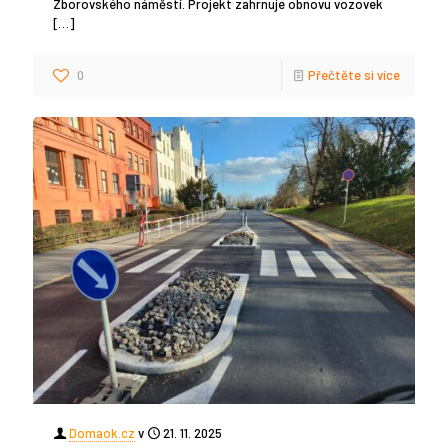
Zborovského náměstí. Projekt zahrnuje obnovu vozovek
[…]
0
Přečtěte si více
Domaok.cz
v
21. 11. 2025