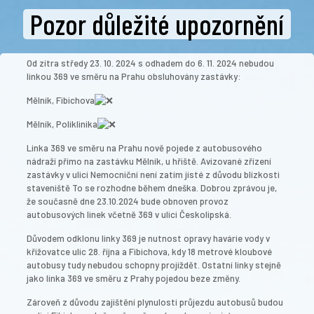
Pozor důležité upozornění
Od zítra středy 23. 10. 2024 s odhadem do 6. 11. 2024 nebudou
linkou 369 ve směru na Prahu obsluhovány zastávky:
Mělník, Fibichova
Mělník, Poliklinika
Linka 369 ve směru na Prahu nově pojede z autobusového
nádraží přímo na zastávku Mělník, u hřiště. Avizované zřízení
zastávky v ulici Nemocniční není zatím jisté z důvodu blízkosti
staveniště To se rozhodne během dneška. Dobrou zprávou je,
že současně dne 23.10.2024 bude obnoven provoz
autobusových linek včetně 369 v ulici Českolipská.
Důvodem odklonu linky 369 je nutnost opravy havárie vody v
křižovatce ulic 28. října a Fibichova, kdy 18 metrové kloubové
autobusy tudy nebudou schopny projíždět. Ostatní linky stejně
jako linka 369 ve směru z Prahy pojedou beze změny.
Zároveň z důvodu zajištění plynulosti průjezdu autobusů budou