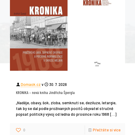
Domaok.cz
v
30. 7. 2026
KRONIKA – nová kniha Jindřicha Špergla
„Naděje, obavy, šok, zloba, semknutí se, deziluze, letargie,
tak by se dal podle prožívaných pocitů obyvatel stručně
popsat politický vývoj od ledna do prosince roku 1968
[…]
0
Přečtěte si více