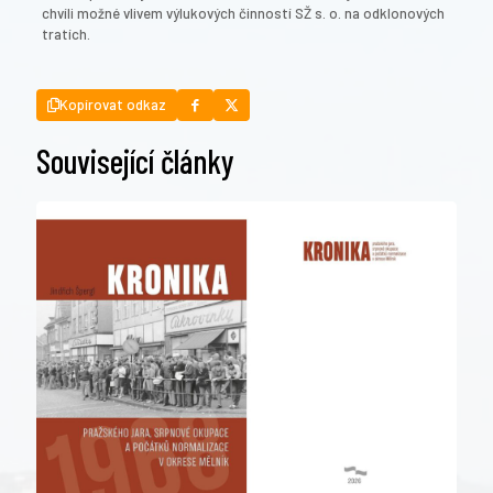
chvíli možné vlivem výlukových činností SŽ s. o. na odklonových
tratích.
Kopírovat odkaz
Související články