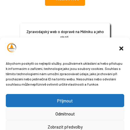
Zpravodajský web o dopravě na Mělníku a jeho
okolí.
© 2024
All Rights Reserved
Abychom poskytli co nejlepší služby, používáme k ukládání a/nebo přístupu
k informacím o zařízení, technologie jako jsou soubory cookies. Souhlas s
těmito technologiemi nám umožní zpracovávat údaje, jako je chování při
procházení nebo jedinečná ID na tomto webu. Nesouhlas nebo odvolání
souhlasu může nepříznivě ovlivnit určité vlastnosti a funkce.
Příjmout
Sledujte nás na sociálních sítích
Odmítnout
Zobrazit předvolby