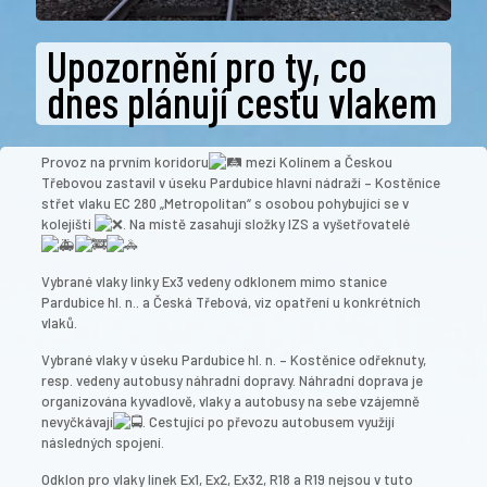
Upozornění pro ty, co
dnes plánují cestu vlakem
Provoz na prvním koridoru
mezi Kolínem a Českou
Třebovou zastavil v úseku Pardubice hlavní nádraží – Kostěnice
střet vlaku EC 280 „Metropolitan“ s osobou pohybující se v
kolejišti
. Na místě zasahují
složky IZS a vyšetřovatelé
Vybrané vlaky linky Ex3 vedeny odklonem mimo stanice
Pardubice hl. n.. a Česká Třebová, viz opatření u konkrétních
vlaků.
Vybrané vlaky v úseku Pardubice hl. n. – Kostěnice odřeknuty,
resp. vedeny autobusy náhradní dopravy. Náhradní doprava je
organizována kyvadlově, vlaky a autobusy na sebe vzájemně
nevyčkávají
. Cestující po převozu autobusem využijí
následných spojení.
Odklon pro vlaky linek Ex1, Ex2, Ex32, R18 a R19 nejsou v tuto