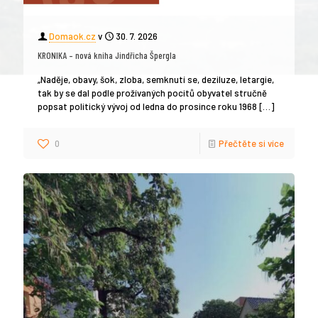
Domaok.cz
v
30. 7. 2026
KRONIKA – nová kniha Jindřicha Špergla
„Naděje, obavy, šok, zloba, semknutí se, deziluze, letargie,
tak by se dal podle prožívaných pocitů obyvatel stručně
popsat politický vývoj od ledna do prosince roku 1968
[…]
0
Přečtěte si více