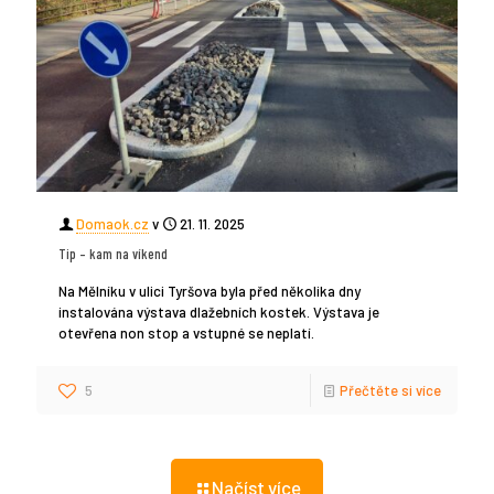
Domaok.cz
v
21. 11. 2025
Tip – kam na víkend
Na Mělníku v ulici Tyršova byla před několika dny
instalována výstava dlažebních kostek. Výstava je
otevřena non stop a vstupné se neplatí.
5
Přečtěte si více
Načíst více