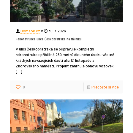
Domaok.cz
v
30. 7. 2026
Rekonstrukce ulice Českobratrské na Mělníku
V ulici Českobratrská se připravuje kompletní
rekonstrukce přibližně 260 metrů dlouhého úseku včetně
krátkých navazujících částí ulic 17. listopadu a
Zborovského náměstí. Projekt zahrnuje obnovu vozovek
[…]
0
Přečtěte si více