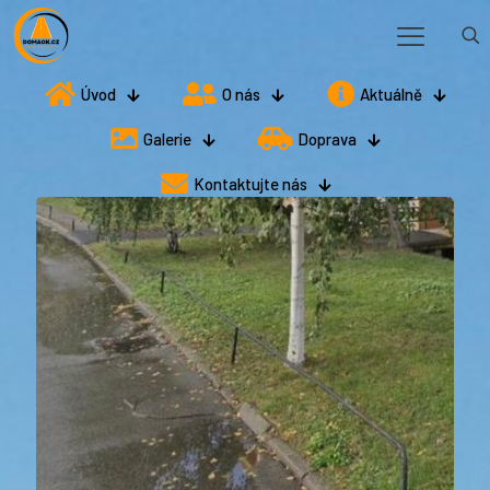
Úvod
O nás
Aktuálně
Galerie
Doprava
Kontaktujte nás