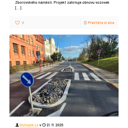
Zborovského náměstí. Projekt zahrnuje obnovu vozovek
[…]
0
Přečtěte si více
Domaok.cz
v
21. 11. 2025