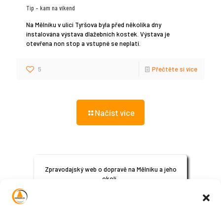
Tip – kam na víkend
Na Mělníku v ulici Tyršova byla před několika dny
instalována výstava dlažebních kostek. Výstava je
otevřena non stop a vstupné se neplatí.
5
Přečtěte si více
Načíst více
Zpravodajský web o dopravě na Mělníku a jeho
okolí.
© 2024
All Rights Reserved