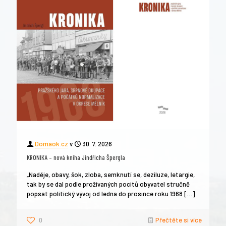
Domaok.cz
v
30. 7. 2026
KRONIKA – nová kniha Jindřicha Špergla
„Naděje, obavy, šok, zloba, semknutí se, deziluze, letargie,
tak by se dal podle prožívaných pocitů obyvatel stručně
popsat politický vývoj od ledna do prosince roku 1968
[…]
0
Přečtěte si více