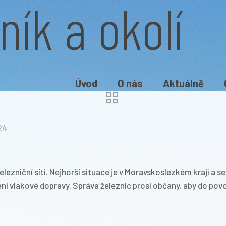
ík a okolí
Úvod
O nás
Aktuálně
024
ezniční síti. Nejhorší situace je v Moravskoslezkém kraji a s
 vlakové dopravy. Správa železnic prosí občany, aby do povo