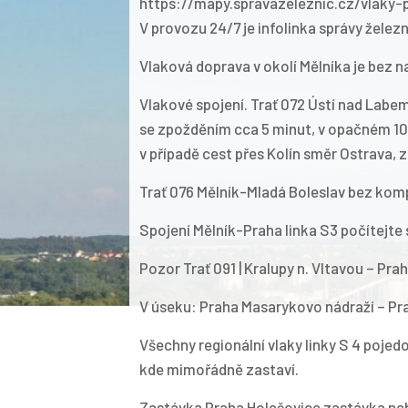
https://mapy.spravazeleznic.cz/vlaky-
V provozu 24/7 je infolinka správy želez
Vlaková doprava v okolí Mělníka je bez n
Vlakové spojení. Trať 072 Ústí nad Labem
se zpožděním cca 5 minut, v opačném 10
v případě cest přes Kolín směr Ostrava, 
Trať 076 Mělník-Mladá Boleslav bez komp
Spojení Mělník-Praha linka S3 počítejt
Pozor Trať 091 | Kralupy n. Vltavou – Pra
V úseku: Praha Masarykovo nádraží – Pra
Všechny regionální vlaky linky S 4 pojed
kde mimořádně zastaví.
Zastávka Praha Holešovice zastávka ne