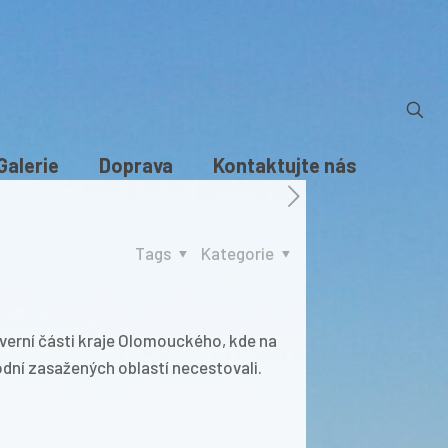
Galerie
Doprava
Kontaktujte nás
Tags
Kategorie
everní části kraje Olomouckého, kde na
dní zasažených oblastí necestovali.