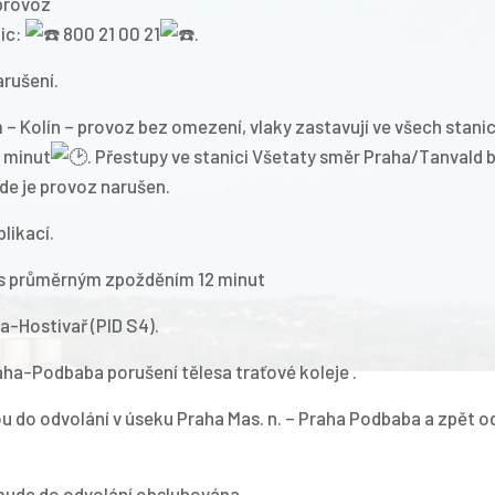
provoz
nic:
800 21 00 21
.
arušení.
 – Kolín – provoz bez omezení, vlaky zastavují ve všech stanic
 minut
. Přestupy ve stanici Všetaty směr Praha/Tanvald 
zde je provoz narušen.
likací.
e s průměrným zpožděním 12 minut
ha-Hostivař (PID S4).
ha-Podbaba porušení tělesa traťové koleje .
ou do odvolání v úseku Praha Mas. n. – Praha Podbaba a zpět 
bude do odvolání obsluhována.