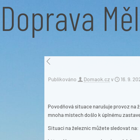
Doprava Měln
Publikováno
Domaok.cz
v
16. 9. 2
Povodňová situace narušuje provoz na žel
mnoha místech došlo k úplnému zastavení
Situaci na železnic můžete sledovat na: