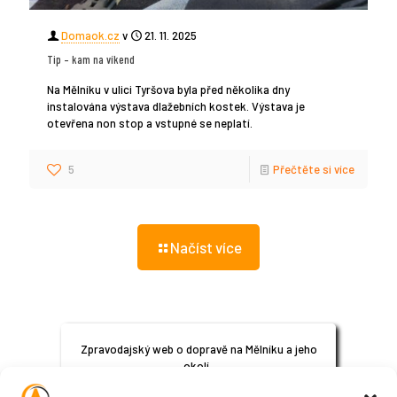
Domaok.cz
v
21. 11. 2025
Tip – kam na víkend
Na Mělníku v ulici Tyršova byla před několika dny
instalována výstava dlažebních kostek. Výstava je
otevřena non stop a vstupné se neplatí.
5
Přečtěte si více
Načíst více
Zpravodajský web o dopravě na Mělníku a jeho
okolí.
© 2024
All Rights Reserved