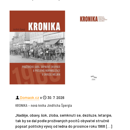
Domaok.cz
v
30. 7. 2026
KRONIKA – nová kniha Jindřicha Špergla
„Naděje, obavy, šok, zloba, semknutí se, deziluze, letargie,
tak by se dal podle prožívaných pocitů obyvatel stručně
popsat politický vývoj od ledna do prosince roku 1968
[…]