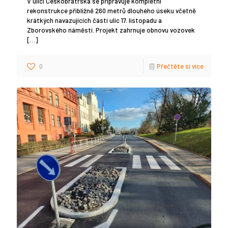
V ulici Českobratrská se připravuje kompletní
rekonstrukce přibližně 260 metrů dlouhého úseku včetně
krátkých navazujících částí ulic 17. listopadu a
Zborovského náměstí. Projekt zahrnuje obnovu vozovek
[…]
0
Přečtěte si více