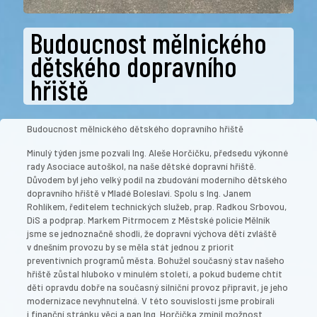
Budoucnost mělnického
dětského dopravního
hřiště
Budoucnost mělnického dětského dopravního hřiště
Minulý týden jsme pozvali Ing. Aleše Horčičku, předsedu výkonné
rady Asociace autoškol, na naše dětské dopravní hřiště.
Důvodem byl jeho velký podíl na zbudování moderního dětského
dopravního hřiště v Mladé Boleslavi. Spolu s Ing. Janem
Rohlíkem, ředitelem technických služeb, prap. Radkou Srbovou,
DiS a podprap. Markem Pitrmocem z Městské policie Mělník
jsme se jednoznačně shodli, že dopravní výchova dětí zvláště
v dnešním provozu by se měla stát jednou z priorit
preventivních programů města. Bohužel současný stav našeho
hřiště zůstal hluboko v minulém století, a pokud budeme chtít
děti opravdu dobře na současný silniční provoz připravit, je jeho
modernizace nevyhnutelná. V této souvislosti jsme probírali
i finanční stránku věci a pan Ing. Horčička zmínil možnost