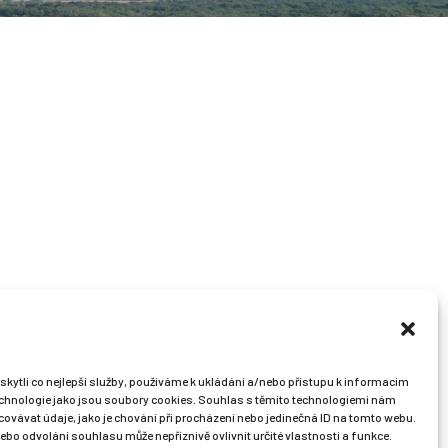
ytli co nejlepší služby, používáme k ukládání a/nebo přístupu k informacím
technologie jako jsou soubory cookies. Souhlas s těmito technologiemi nám
ovávat údaje, jako je chování při procházení nebo jedinečná ID na tomto webu.
bo odvolání souhlasu může nepříznivě ovlivnit určité vlastnosti a funkce.