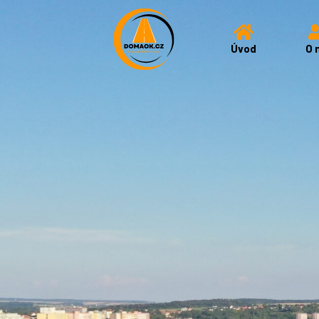
Úvod
O 