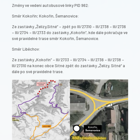
Změny ve vedení autobusové linky PID 962:
Směr Kokořín; Kokořín, Šemanovice:
Ze zastávky „Želízy,Sitné“ – zpět po III/27310 – III/2738 – III/2736
– III/2734 – III/2733 do zastávky „Kokořín“, kde dále pokračuje ve
své pravidelné trase směr Kokořín, Šemanovice.
Směr Liběchov:
Ze zastávky „Kokořín“ – III/2733 – III/2734 – III/2736 – III/2738 –
III/27310 na konec obce Sitné zpět do zastávky „Želízy, Sitné“ a
dále po své pravidelné trase.