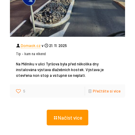
Domaok.cz
v
21. 11. 2025
Tip – kam na víkend
Na Mělníku v ulici Tyršova byla před několika dny
instalována výstava dlažebních kostek. Výstava je
otevřena non stop a vstupné se neplatí.
5
Přečtěte si více
Načíst více