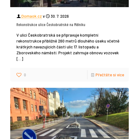
Domaok.cz
v
30. 7. 2026
Rekonstrukce ulice Českobratrské na Mělníku
V ulici Českobratrská se připravuje kompletní
rekonstrukce přibližně 260 metrů dlouhého úseku včetně
krátkých navazujících částí ulic 17. listopadu a
Zborovského náměstí. Projekt zahrnuje obnovu vozovek
[…]
0
Přečtěte si více