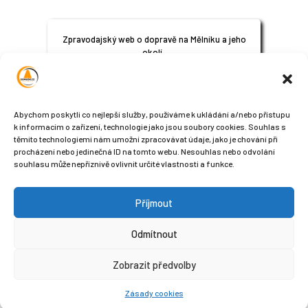
Zpravodajský web o dopravě na Mělníku a jeho
okolí.
© 2024
All Rights Reserved
Abychom poskytli co nejlepší služby, používáme k ukládání a/nebo přístupu
k informacím o zařízení, technologie jako jsou soubory cookies. Souhlas s
těmito technologiemi nám umožní zpracovávat údaje, jako je chování při
procházení nebo jedinečná ID na tomto webu. Nesouhlas nebo odvolání
souhlasu může nepříznivě ovlivnit určité vlastnosti a funkce.
Příjmout
Sledujte nás na sociálních sítích
Odmítnout
Zobrazit předvolby
Zásady cookies