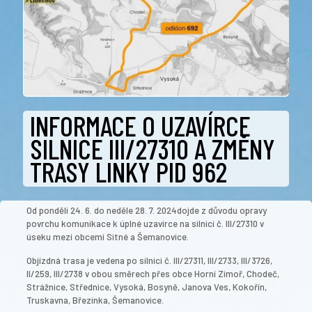
INFORMACE O UZAVÍRCE
SILNICE III/27310 A ZMĚNY
TRASY LINKY PID 962
Od pondělí 24. 6. do neděle 28. 7. 2024dojde z důvodu opravy
povrchu komunikace k úplné uzavírce na silnici č. III/27310 v
úseku mezi obcemi Sitné a Šemanovice.
Objízdná trasa je vedena po silnici č. III/27311, III/2733, III/3726,
II/259, III/2738 v obou směrech přes obce Horní Zimoř, Chodeč,
Strážnice, Střednice, Vysoká, Bosyně, Janova Ves, Kokořín,
Truskavna, Březinka, Šemanovice.