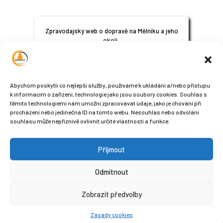
Zpravodajský web o dopravě na Mělníku a jeho
okolí.
© 2024
All Rights Reserved
Abychom poskytli co nejlepší služby, používáme k ukládání a/nebo přístupu
k informacím o zařízení, technologie jako jsou soubory cookies. Souhlas s
těmito technologiemi nám umožní zpracovávat údaje, jako je chování při
procházení nebo jedinečná ID na tomto webu. Nesouhlas nebo odvolání
souhlasu může nepříznivě ovlivnit určité vlastnosti a funkce.
Příjmout
Sledujte nás na sociálních sítích
Odmítnout
Zobrazit předvolby
Zásady cookies