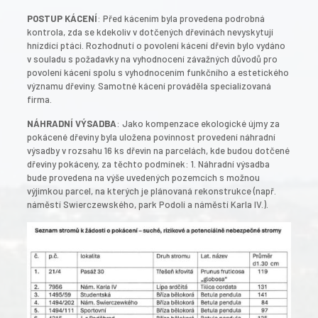
POSTUP KÁCENÍ
: Před kácením byla provedena podrobná
kontrola, zda se kdekoliv v dotčených dřevinách nevyskytují
hnízdící ptáci. Rozhodnutí o povolení kácení dřevin bylo vydáno
v souladu s požadavky na vyhodnocení závažných důvodů pro
povolení kácení spolu s vyhodnocením funkčního a estetického
významu dřeviny. Samotné kácení prováděla specializovaná
firma.
NÁHRADNÍ VÝSADBA
: Jako kompenzace ekologické újmy za
pokácené dřeviny byla uložena povinnost provedení náhradní
výsadby v rozsahu 16 ks dřevin na parcelách, kde budou dotčené
dřeviny pokáceny, za těchto podmínek: 1. Náhradní výsadba
bude provedena na výše uvedených pozemcích s možnou
výjimkou parcel, na kterých je plánovaná rekonstrukce (např.
náměstí Swierczewského, park Podolí a náměstí Karla IV.).