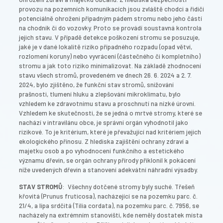
provozu na pozemních komunikacích jsou zvláště chodci a řidiči
potenciálně ohroženi případným pádem stromu nebo jeho částí
na chodník či do vozovky. Proto se provádí soustavná kontrola
jejich stavu. V případě detekce poškození stromu se posuzuje,
jaké je v dané lokalitě riziko případného rozpadu (opad větví,
rozlomení koruny) nebo vyvrácení (částečného či kompletního)
stromu a jak toto riziko minimalizovat. Na základě zhodnocení
stavu všech stromů, provedeném ve dnech 26. 6. 2024 a 2. 7.
2024, bylo zjištěno, že funkční stav stromů, snižování
prašnosti, tlumení hluku a zlepšování mikroklimatu, bylo
vzhledem ke zdravotnímu stavu a proschnutí na nízké úrovni.
Vzhledem ke skutečnosti, že se jedná o mrtvé stromy, které se
nachází v intravilánu obce, je správní orgán vyhodnotil jako
rizikové. To je kritérium, které je převažující nad kritériem jejich
ekologického přínosu. Z hlediska zajištění ochrany zdraví a
majetku osob a po vyhodnocení funkčního a estetického
významu dřevin, se orgán ochrany přírody přiklonil k pokácení
níže uvedených dřevin a stanovení adekvátní náhradní výsadby.
STAV STROMŮ
: Všechny dotčené stromy byly suché. Třešeň
křovitá (Prunus fruticosa), nacházející se na pozemku parc. č.
21/4, a lípa srdčitá (Tilia cordata), na pozemku parc. č. 7956, se
nacházely na extrémním stanovišti, kde neměly dostatek místa