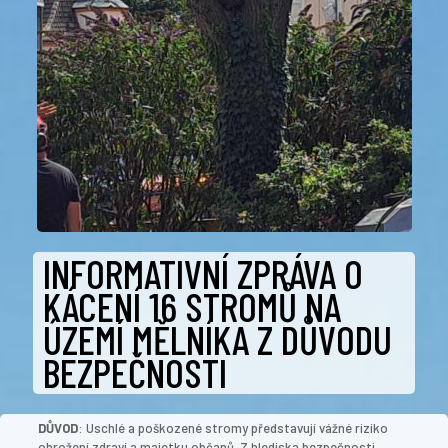
INFORMATIVNÍ ZPRÁVA O
KÁCENÍ 16 STROMŮ NA
ÚZEMÍ MĚLNÍKA Z DŮVODU
BEZPEČNOSTI
DŮVOD
: Uschlé a poškozené stromy představují vážné riziko
ohrožení zdraví a majetku občanů. Z hlediska bezpečnosti