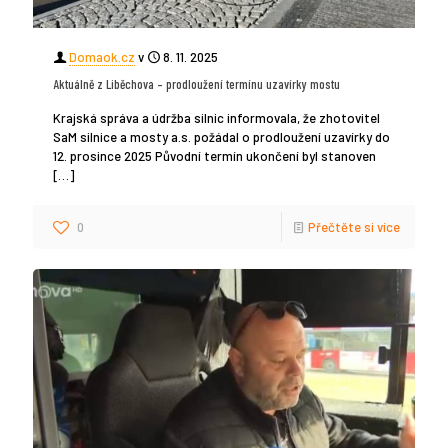
Domaok.cz
v
8. 11. 2025
Aktuálně z Liběchova – prodloužení termínu uzavírky mostu
Krajská správa a údržba silnic informovala, že zhotovitel
SaM silnice a mosty a.s. požádal o prodloužení uzavírky do
12. prosince 2025 Původní termín ukončení byl stanoven
[…]
0
Přečtěte si více