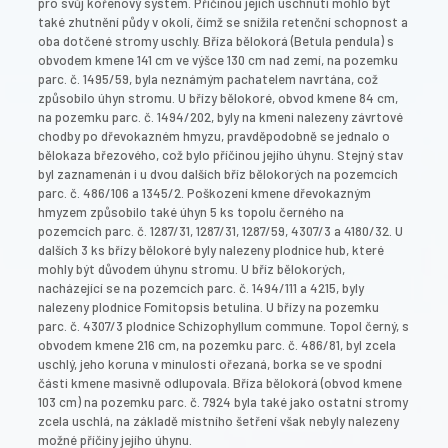
pro svůj kořenový systém. Příčinou jejich uschnutí mohlo být
také zhutnění půdy v okolí, čímž se snížila retenční schopnost a
oba dotčené stromy uschly. Bříza bělokorá (Betula pendula) s
obvodem kmene 141 cm ve výšce 130 cm nad zemí, na pozemku
parc. č. 1495/59, byla neznámým pachatelem navrtána, což
způsobilo úhyn stromu. U břízy bělokoré, obvod kmene 84 cm,
na pozemku parc. č. 1494/202, byly na kmeni nalezeny závrtové
chodby po dřevokazném hmyzu, pravděpodobně se jednalo o
bělokaza březového, což bylo příčinou jejího úhynu. Stejný stav
byl zaznamenán i u dvou dalších bříz bělokorých na pozemcích
parc. č. 486/106 a 1345/2. Poškození kmene dřevokazným
hmyzem způsobilo také úhyn 5 ks topolu černého na
pozemcích parc. č. 1287/31, 1287/31, 1287/59, 4307/3 a 4180/32. U
dalších 3 ks břízy bělokoré byly nalezeny plodnice hub, které
mohly být důvodem úhynu stromu. U bříz bělokorých,
nacházející se na pozemcích parc. č. 1494/111 a 4215, byly
nalezeny plodnice Fomitopsis betulina. U břízy na pozemku
parc. č. 4307/3 plodnice Schizophyllum commune. Topol černý, s
obvodem kmene 216 cm, na pozemku parc. č. 486/81, byl zcela
uschlý, jeho koruna v minulosti ořezaná, borka se ve spodní
části kmene masivně odlupovala. Bříza bělokorá (obvod kmene
103 cm) na pozemku parc. č. 7924 byla také jako ostatní stromy
zcela uschlá, na základě místního šetření však nebyly nalezeny
možné příčiny jejího úhynu.