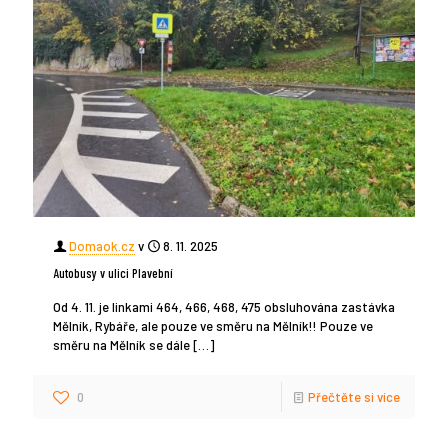
Domaok.cz
v
8. 11. 2025
Autobusy v ulici Plavební
Od 4. 11. je linkami 464, 466, 468, 475 obsluhována zastávka
Mělník, Rybáře, ale pouze ve směru na Mělník!! Pouze ve
směru na Mělník se dále
[…]
0
Přečtěte si více