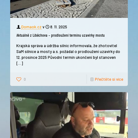
Domaok.cz
v
8. 11. 2025
Aktuálně z Liběchova – prodloužení termínu uzavírky mostu
Krajská správa a údržba silnic informovala, že zhotovitel
SaM silnice a mosty a.s. požádal o prodloužení uzavírky do
12. prosince 2025 Původní termín ukončení byl stanoven
[…]
0
Přečtěte si více