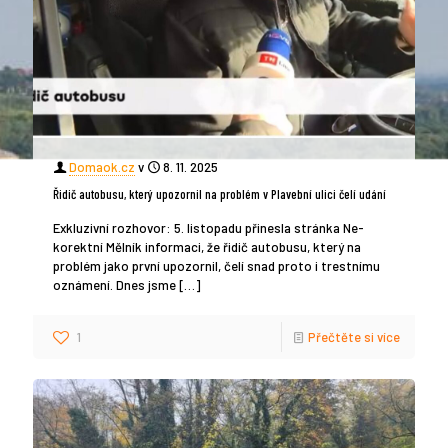
Domaok.cz
v
8. 11. 2025
Řidič autobusu, který upozornil na problém v Plavební ulici čelí udání
Exkluzivní rozhovor: 5. listopadu přinesla stránka Ne-
korektní Mělník informaci, že řidič autobusu, který na
problém jako první upozornil, čelí snad proto i trestnímu
oznámení. Dnes jsme
[…]
1
Přečtěte si více