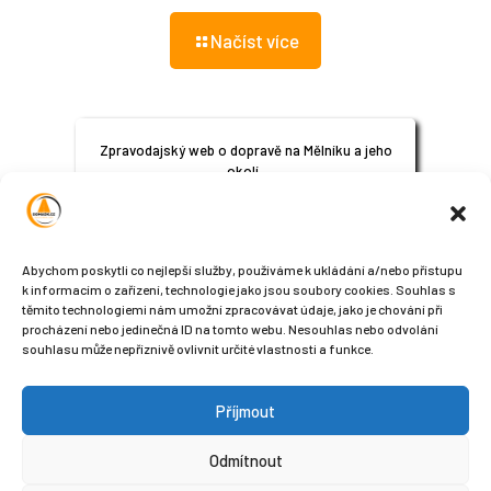
Načíst více
Zpravodajský web o dopravě na Mělníku a jeho
okolí.
© 2024
All Rights Reserved
Abychom poskytli co nejlepší služby, používáme k ukládání a/nebo přístupu
k informacím o zařízení, technologie jako jsou soubory cookies. Souhlas s
těmito technologiemi nám umožní zpracovávat údaje, jako je chování při
procházení nebo jedinečná ID na tomto webu. Nesouhlas nebo odvolání
souhlasu může nepříznivě ovlivnit určité vlastnosti a funkce.
Příjmout
Sledujte nás na sociálních sítích
Odmítnout