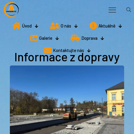
Úvod
O nás
Aktuálně
Galerie
Doprava
Kontaktujte nás
Informace z dopravy