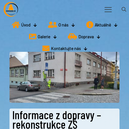
Úvod
O nás
Aktuálně
Galerie
Doprava
Kontaktujte nás
Informace z dopravy –
rekonstrukce ZŠ