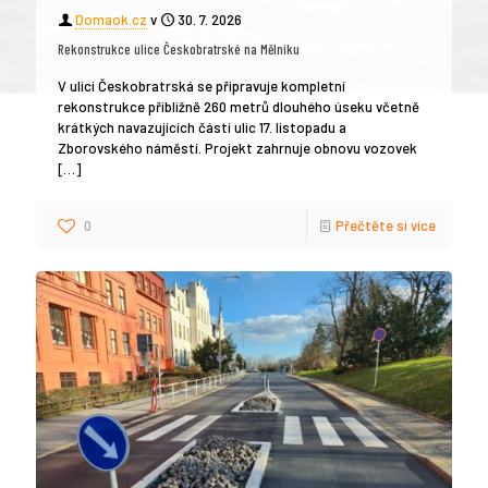
Domaok.cz
v
30. 7. 2026
Rekonstrukce ulice Českobratrské na Mělníku
V ulici Českobratrská se připravuje kompletní
rekonstrukce přibližně 260 metrů dlouhého úseku včetně
krátkých navazujících částí ulic 17. listopadu a
Zborovského náměstí. Projekt zahrnuje obnovu vozovek
[…]
0
Přečtěte si více