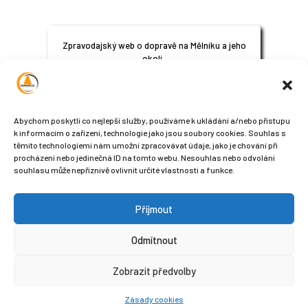
Zpravodajský web o dopravě na Mělníku a jeho
okolí.
© 2024
All Rights Reserved
Abychom poskytli co nejlepší služby, používáme k ukládání a/nebo přístupu
k informacím o zařízení, technologie jako jsou soubory cookies. Souhlas s
těmito technologiemi nám umožní zpracovávat údaje, jako je chování při
procházení nebo jedinečná ID na tomto webu. Nesouhlas nebo odvolání
souhlasu může nepříznivě ovlivnit určité vlastnosti a funkce.
Příjmout
Sledujte nás na sociálních sítích
Odmítnout
Zobrazit předvolby
Zásady cookies