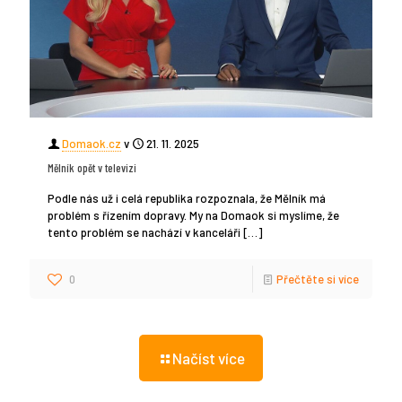
Domaok.cz
v
21. 11. 2025
Mělník opět v televizi
Podle nás už i celá republika rozpoznala, že Mělník má
problém s řízením dopravy. My na Domaok si myslíme, že
tento problém se nachází v kanceláři
[…]
0
Přečtěte si více
Načíst více