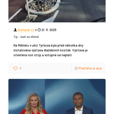
Domaok.cz
v
21. 11. 2025
Tip – kam na víkend
Na Mělníku v ulici Tyršova byla před několika dny
instalována výstava dlažebních kostek. Výstava je
otevřena non stop a vstupné se neplatí.
5
Přečtěte si více