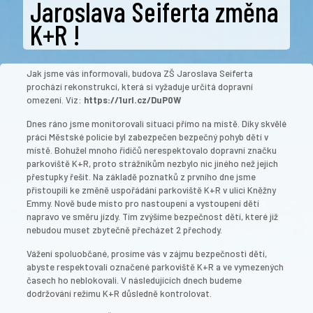
Jaroslava Seiferta změna
K+R !
Jak jsme vás informovali, budova ZŠ Jaroslava Seiferta
prochází rekonstrukcí, která si vyžaduje určitá dopravní
omezení. Viz:
https://1url.cz/DuP0W
Dnes ráno jsme monitorovali situaci přímo na místě. Díky skvělé
práci Městské policie byl zabezpečen bezpečný pohyb dětí v
místě. Bohužel mnoho řidičů nerespektovalo dopravní značku
parkoviště K+R, proto strážníkům nezbylo nic jiného než jejich
přestupky řešit. Na základě poznatků z prvního dne jsme
přistoupili ke změně uspořádání parkoviště K+R v ulici Kněžny
Emmy. Nově bude místo pro nastoupení a vystoupení dětí
napravo ve směru jízdy. Tím zvýšíme bezpečnost dětí, které již
nebudou muset zbytečně přecházet 2 přechody.
Vážení spoluobčané, prosíme vás v zájmu bezpečnosti dětí,
abyste respektovali označené parkoviště K+R a ve vymezených
časech ho neblokovali. V následujících dnech budeme
dodržování režimu K+R důsledně kontrolovat.