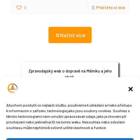
0
Přečtěte si více
Načíst více
Zpravodajský web o dopravě na Mělníku a jeho
okolí.
© 2024
All Rights Reserved
Abychom poskytli co nejlepší služby, používáme k ukládání a/nebo přístupu
k informacím o zařízení, technologie jako jsou soubory cookies. Souhlas s
těmito technologiemi nám umožní zpracovávat údaje, jako je chování při
procházení nebo jedinečná ID na tomto webu. Nesouhlas nebo odvolání
souhlasu může nepříznivě ovlivnit určité vlastnosti a funkce.