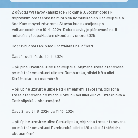
Z důvodu výstavby kanalizace v lokalitě „Ovocná“ dojde k
dopravním omezením na místních komunikacích Českolipská a
Nad Kamennými závorami. Stavba bude zahájena po
Velikonocích dne 10. 4. 2024. Doba stavby je plánovaná na 11
měsíců s předpokladem ukončení v únoru 2025.
Dopravní omezení budou rozdělena na 2 části:
Část 1: od 8. 4. do 30. 8. 2024
– při plné uzavírce ulice Českolipská, objízdná trasa stanovena
po místní komunikaci ulicemi Rumburská, silnicí I/9 a ulicí
Strážnická – obousměrně
– při úplné uzavírce ulice Nad Kamennými závorami, objízdná
trasa stanovena po místní komunikaci ulicí Jílová, Strážnická a
Českolipská – obousměrně
Část 2: od 31. 8. 2024 do 11. 10. 2024
– při úplné uzavírce ulice Českolipská, objízdná trasa stanovena
po místní komunikaci Rumburská, silnicí I/9 a ulicí Strážnická –
obousměrně