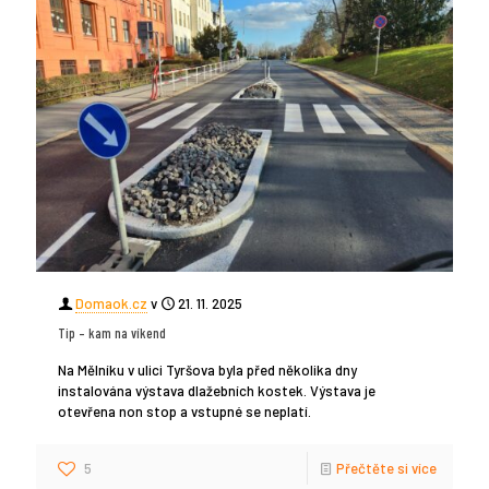
Domaok.cz
v
21. 11. 2025
Tip – kam na víkend
Na Mělníku v ulici Tyršova byla před několika dny
instalována výstava dlažebních kostek. Výstava je
otevřena non stop a vstupné se neplatí.
5
Přečtěte si více