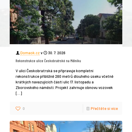
Domaok.cz
v
30. 7. 2026
Rekonstrukce ulice Českobratrské na Mělníku
V ulici Českobratrská se připravuje kompletní
rekonstrukce přibližně 260 metrů dlouhého úseku včetně
krátkých navazujících částí ulic 17. listopadu a
Zborovského náměstí. Projekt zahrnuje obnovu vozovek
[…]
0
Přečtěte si více