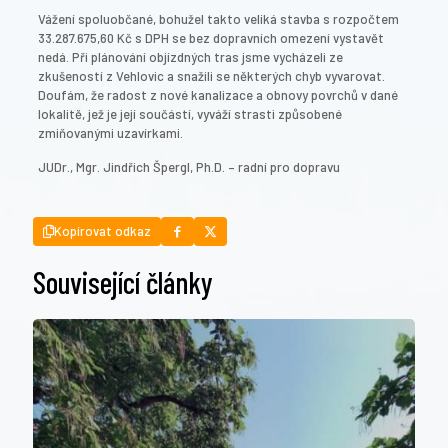
Vážení spoluobčané, bohužel takto veliká stavba s rozpočtem
33.287.675,60 Kč s DPH se bez dopravních omezení vystavět
nedá. Při plánování objízdných tras jsme vycházeli ze
zkušeností z Vehlovic a snažili se některých chyb vyvarovat.
Doufám, že radost z nové kanalizace a obnovy povrchů v dané
lokalitě, jež je její součástí, vyváží strasti způsobené
zmiňovanými uzavírkami.
JUDr., Mgr. Jindřich Špergl, Ph.D. – radní pro dopravu
Kopírovat odkaz
Související články