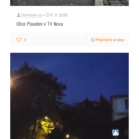
Domaok.cz
v
8. 11. 2025
Ulice Plavební v TV Nova
0
Přečtěte si více