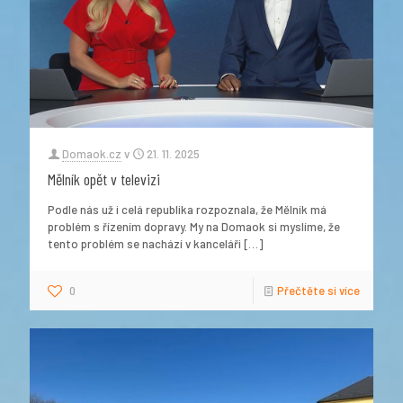
Domaok.cz
v
21. 11. 2025
Mělník opět v televizi
Podle nás už i celá republika rozpoznala, že Mělník má
problém s řízením dopravy. My na Domaok si myslíme, že
tento problém se nachází v kanceláři
[…]
0
Přečtěte si více