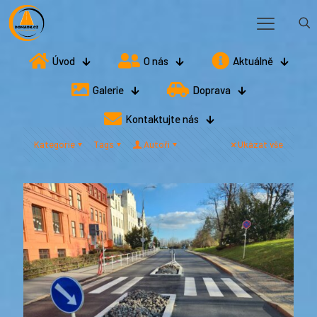
Úvod
O nás
Aktuálně
Galerie
Doprava
Kontaktujte nás
Kategorie
Tags
Autoři
Ukázat vše