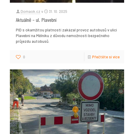
Domaok.cz
v
31. 10. 2025
Aktuálně – ul. Plavební
PID s okamžitou platností zakázal provoz autobusů v ulici
Plavební na Mělníku z důvodu nemožnosti bezpečného
průjezdu autobusů.
0
Přečtěte si více