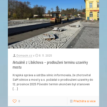
Domaok.cz
v
8. 11. 2025
Aktuálně z Liběchova – prodloužení termínu uzavírky
mostu
Krajská správa a údržba silnic informovala, že zhotovitel
SaM silnice a mosty a.s. požádal o prodloužení uzavírky do
12. prosince 2025 Původní termín ukončení byl stanoven
[…]
0
Přečtěte si více