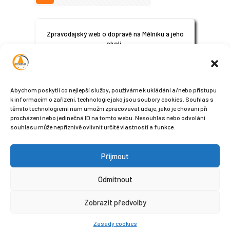
Zpravodajský web o dopravě na Mělníku a jeho
okolí.
© 2024
All Rights Reserved
Abychom poskytli co nejlepší služby, používáme k ukládání a/nebo přístupu
k informacím o zařízení, technologie jako jsou soubory cookies. Souhlas s
těmito technologiemi nám umožní zpracovávat údaje, jako je chování při
procházení nebo jedinečná ID na tomto webu. Nesouhlas nebo odvolání
souhlasu může nepříznivě ovlivnit určité vlastnosti a funkce.
Příjmout
Sledujte nás na sociálních sítích
Odmítnout
Zobrazit předvolby
Zásady cookies