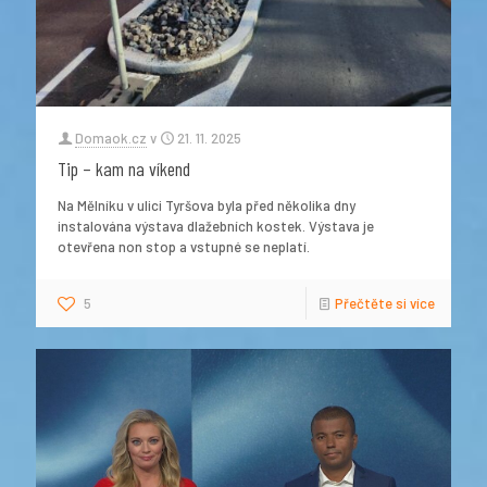
Domaok.cz
v
21. 11. 2025
Tip – kam na víkend
Na Mělníku v ulici Tyršova byla před několika dny
instalována výstava dlažebních kostek. Výstava je
otevřena non stop a vstupné se neplatí.
5
Přečtěte si více