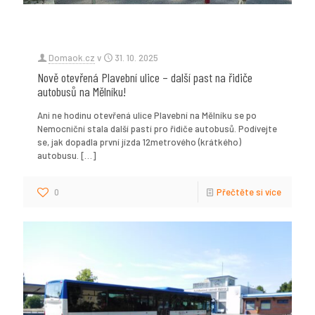
Domaok.cz
v
31. 10. 2025
Nově otevřená Plavební ulice – další past na řidiče
autobusů na Mělníku!
Ani ne hodinu otevřená ulice Plavební na Mělníku se po
Nemocniční stala další pastí pro řidiče autobusů. Podívejte
se, jak dopadla první jízda 12metrového (krátkého)
autobusu.
[…]
0
Přečtěte si více