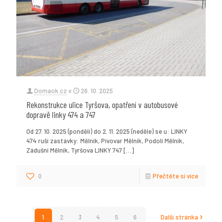
Domaok.cz
v
26. 10. 2025
Rekonstrukce ulice Tyršova, opatření v autobusové
dopravě linky 474 a 747
Od 27. 10. 2025 (pondělí) do 2. 11. 2025 (neděle) se u: LINKY
474 ruší zastávky: Mělník, Pivovar Mělník, Podolí Mělník,
Zádušní Mělník, Tyršova LINKY 747
[…]
0
Přečtěte si více
1
2
3
4
5
6
Další stránka