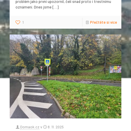
problém jako první upozornil, čelí snad proto i trestnímu
oznámení. Dnes jsme
[…]
1
Přečtěte si více
Domaok.cz
v
8. 11. 2025