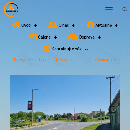
Úvod
O nás
Aktuálně
Galerie
Doprava
Kontaktujte nás
Kategorie
Tags
Autoři
Ukázat vše