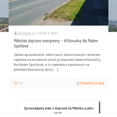
Domaok.cz
v
29. 7. 2024
Mělnické dopravní evergreeny – Křižovatka Na Malém
Spořilově
Vážení spoluobčané, velmi často diskutovaným tématem
zejména na sociálních sítích je dopravní řešení křižovatky
Na Malém Spořilově, a to zejména v návaznosti na
přetížení Bezručovy ulice
[…]
0
Přečtěte si více
Zpravodajský web o dopravě na Mělníku a jeho
okolí.