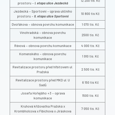
12 200 tis. Kč
prostoru –
I. etapa ulice Jezdecká
Jezdecká – Sportovní – úprava uličního
10 800 tis Kč
prostoru –
II. etapa ulice Sportovní
Dvořákova – obnova povrchu komunikace
1 070 tis. Kč
Vinohradská – obnova povrchu
2500 tis. Kč
komunikace
Révová – obnova povrchu komunikace
4 000 tis. Kč
Komenského – obnova povrchu
1 910 tis. Kč
komunikace
Revitalizace prostoru před hřbitovem ul.
2 500 tis. Kč
Pražská
Revitalizace prostoru před MKD ul. U
6 150 tis Kč
Sadů
Josefa Hořejšího +3 – oprava
1500 tis. Kč
komunikace
Kruhová křižovatka Pražská x
7 050 tis. Kč
Krombholcova x Fibichova x Jiráskova