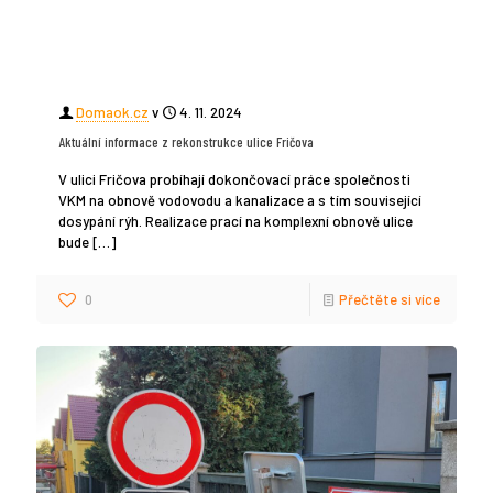
Domaok.cz
v
4. 11. 2024
Aktuální informace z rekonstrukce ulice Fričova
V ulici Fričova probíhají dokončovací práce společnosti
VKM na obnově vodovodu a kanalizace a s tím související
dosypání rýh. Realizace prací na komplexní obnově ulice
bude
[…]
0
Přečtěte si více