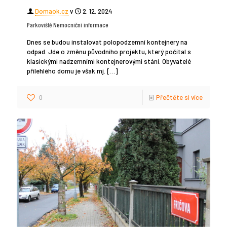
Domaok.cz
v
2. 12. 2024
Parkoviště Nemocniční informace
Dnes se budou instalovat polopodzemní kontejnery na
odpad. Jde o změnu původního projektu, který počítal s
klasickými nadzemními kontejnerovými stání. Obyvatelé
přilehlého domu je však mj.
[…]
0
Přečtěte si více