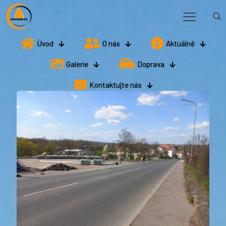
Úvod
O nás
Aktuálně
Galerie
Doprava
Kontaktujte nás