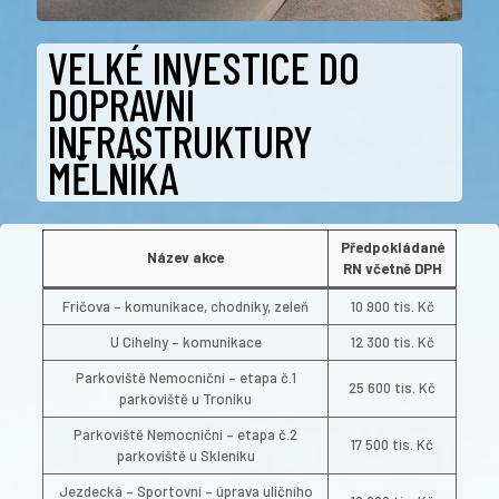
VELKÉ INVESTICE DO
DOPRAVNÍ
INFRASTRUKTURY
MĚLNÍKA
Předpokládané
Název akce
RN včetně DPH
Fričova – komunikace, chodníky, zeleň
10 900 tis. Kč
U Cihelny – komunikace
12 300 tis. Kč
Parkoviště Nemocniční – etapa č.1
25 600 tis. Kč
parkoviště u Troniku
Parkoviště Nemocniční – etapa č.2
17 500 tis. Kč
parkoviště u Skleníku
Jezdecká – Sportovní – úprava uličního