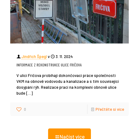
Jindřich Špegl
v
3. 11. 2024
INFORMACE Z REKONSTRUKCE ULICE FRIČOVA
V ulici Fričova probíhají dokončovací práce společnosti
VKM na obnově vodovodu a kanalizace a s tím související
dosypání rýh. Realizace prací na komplexní obnově ulice
bude
[…]
0
Přečtěte si více
Načíst více