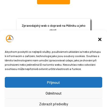
Zpravodajský web o dopravě na Mělníku a jeho
okolí.
© 2024
All Rights Reserved
Abychom poskytli co nejlepší služby, používáme k ukládání a/nebo přístupu
k informacím o zařízení, technologie jako jsou soubory cookies. Souhlas s
těmito technologiemi nám umožní zpracovávat údaje, jako je chování při
procházení nebo jedinečná ID na tomto webu. Nesouhlas nebo odvolání
souhlasu může nepříznivě ovlivnit určité vlastnosti a funkce.
Příjmout
Sledujte nás na sociálních sítích
Odmítnout
Zobrazit předvolby